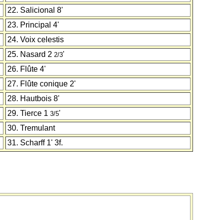
22. Salicional 8'
23. Principal 4'
24. Voix celestis
25. Nasard 2
'
2/3
26. Flûte 4'
27. Flûte conique 2'
28. Hautbois 8'
29. Tierce 1
'
3/5
30. Tremulant
31. Scharff 1' 3f.