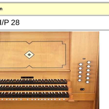
en
/P 28