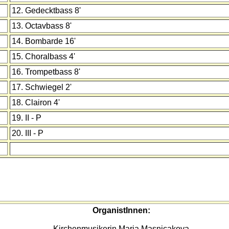
12. Gedecktbass 8'
13. Octavbass 8'
14. Bombarde 16'
15. Choralbass 4'
16. Trompetbass 8'
17. Schwiegel 2'
18. Clairon 4'
19. II - P
20. III - P
OrganistInnen:
Kirchenmusikerin Maria Masnicakova