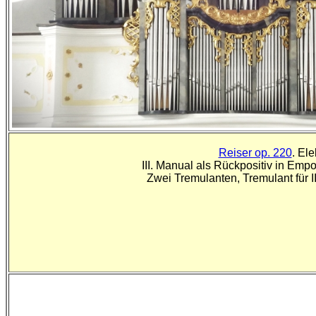
Reiser op. 220
. El
III. Manual als Rückpositiv in Emp
Zwei Tremulanten, Tremulant für II. M