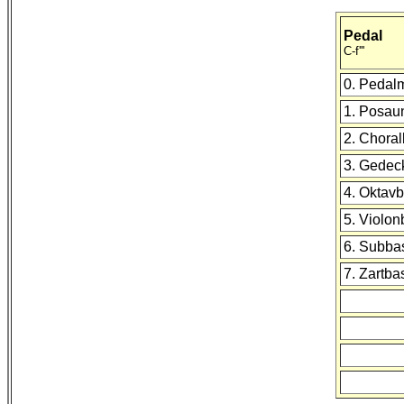
Pedal
C-f'''
0. Pedalm
1. Posau
2. Choral
3. Gedeck
4. Oktavb
5. Violon
6. Subba
7. Zartba