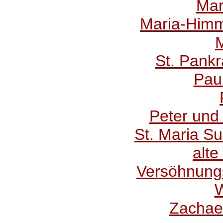
Mar
Maria-Himme
St. Pankr
Pau
Peter und
St. Maria S
alt
Versöhnungs
Zachae