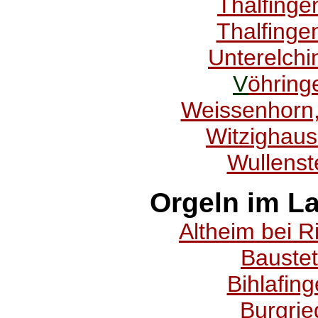
Thalfingen
Thalfinge
Unterelchi
V
öhring
Weissenhorn,
Witzighaus
Wullenste
Orgeln im L
Altheim bei Ri
Baustet
Bihlafing
Burgrie