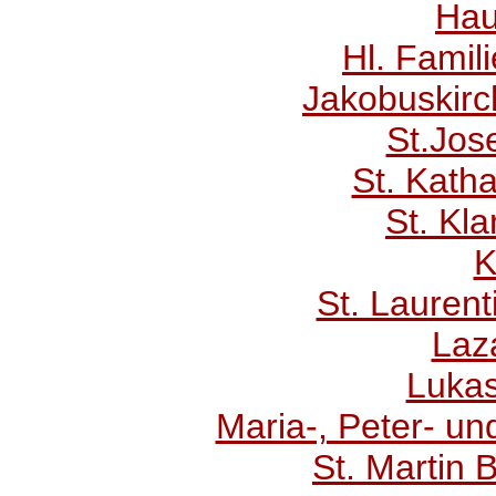
Hau
Hl. Famil
Jakobuskirc
St.Jos
St. Katha
St. Kla
K
St. Laurent
Laz
Lukas
Maria-, Peter- un
St. Martin 