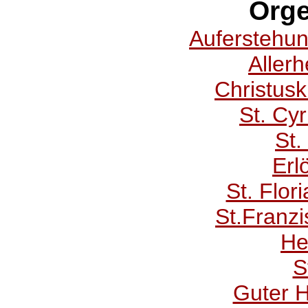
Orge
Auferstehun
Allerh
Christusk
St. Cy
St.
Erl
St. Flor
St.Franzi
He
S
Guter H